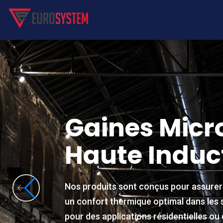
alyse Fluidodyn
Anal
Gaines Micr
Haute Induc
L'analyse fluidodynamique est une méthodologie d
L'analyse fluidodynamique e
fluides en mouvement, utilisée dans de nombreux s
fluides en mouvement, utili
scientifiques. Grâce à l'analyse fluidodynamique, il
scientifiques. Grâce à l'anal
Nos produits sont conçus pour assurer 
compréhension détaillée du comportement des flu
compréhension détaillée du
un confort thermique optimal dans les 
contextes, améliorant ainsi l'efficacité des process
contextes, améliorant ainsi l
pour des applications résidentielles o