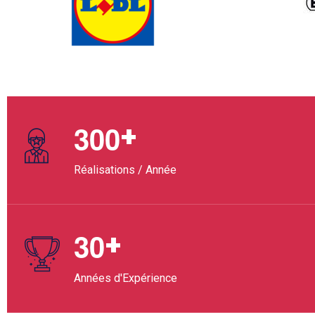
+
3
0
0
Réalisations / Année
+
3
0
Années d'Expérience