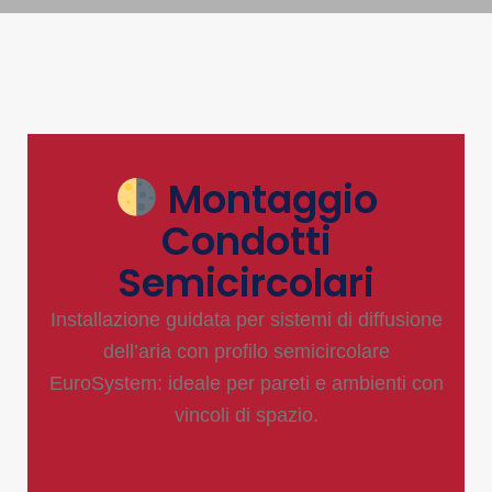
Montaggio
Condotti
Semicircolari
Installazione guidata per sistemi di diffusione
dell’aria con profilo semicircolare
EuroSystem: ideale per pareti e ambienti con
vincoli di spazio.