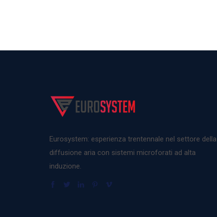
Eurosystem: esperienza trentennale nel settore della
diffusione aria con sistemi microforati ad alta
induzione.