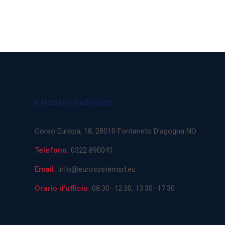
Il Nostro Indirizzo
Corso Europa, 18, 28010 Fontaneto D'agogna NO
Telefono:
0322 890041
Email:
Info@eurosystemsrl.eu
Orario d'ufficio:
08:30–12:30, 13:30–17:30